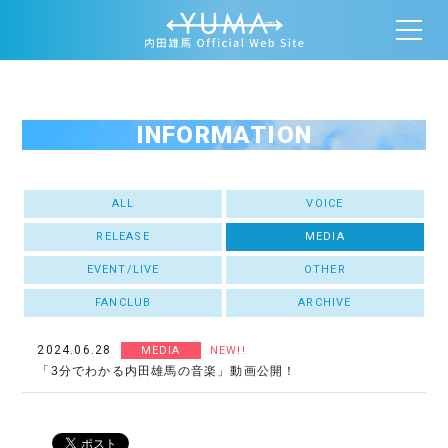
INFORMATION
ALL
VOICE
RELEASE
MEDIA
EVENT/LIVE
OTHER
FANCLUB
ARCHIVE
2024.06.28
MEDIA
NEW!!
「3分でわかる内田雄馬の音楽」動画公開！