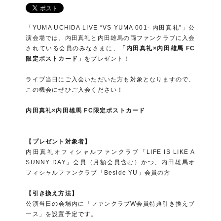
「YUMA UCHIDA LIVE “VS YUMA 001- 内田真礼”」公
演会場では、内田真礼と内田雄馬の両ファンクラブに入会
されている会員のみなさまに、
「内田真礼×内田雄馬 FC
限定ポストカード」
をプレゼント！
ライブ当日にご入会いただいた方も対象となりますので、
この機会にぜひご入会ください！
内田真礼×内田雄馬 FC限定ポストカード
【プレゼント対象者】
内田真礼オフィシャルファンクラブ「LIFE IS LIKE A
SUNNY DAY」会員（月額会員含む）かつ、内田雄馬オ
フィシャルファンクラブ「Beside YU」会員の方
【引き換え方法】
公演当日の会場内に「ファンクラブW会員特典引き換えブ
ース」を設置予定です。