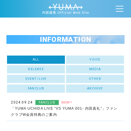
INFORMATION
ALL
VOICE
RELEASE
MEDIA
EVENT/LIVE
OTHER
FANCLUB
ARCHIVE
2024.09.24
FANCLUB
NEW!!
「YUMA UCHIDA LIVE “VS YUMA 001- 内田真礼”」ファン
クラブW会員特典のご案内