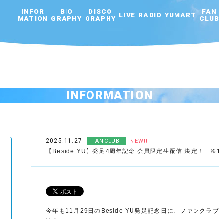
INFOR
BIO
DISCO
FAN
LIVE
RADIO
YUMART
MATION
GRAPHY
GRAPHY
CLU
INFORMATION
2025.11.27
FANCLUB
NEW!!
【Beside YU】発足4周年記念 会員限定生配信 決定！ ※1
今年も11月29日のBeside YU発足記念日に、ファンク