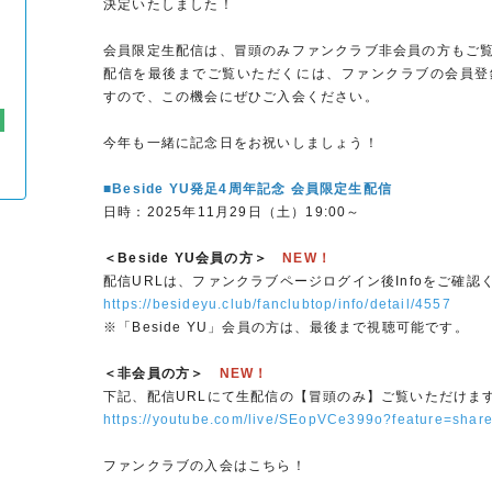
決定いたしました！
会員限定生配信は、冒頭のみファンクラブ非会員の方もご
配信を最後までご覧いただくには、ファンクラブの会員登
すので、この機会にぜひご入会ください。
今年も一緒に記念日をお祝いしましょう！
■Beside YU発足4周年記念 会員限定生配信
日時：2025年11月29日（土）19:00～
＜Beside YU会員の方＞
NEW！
配信URLは、ファンクラブページログイン後Infoをご確認
https://besideyu.club/fanclubtop/info/detail/4557
※「Beside YU」会員の方は、最後まで視聴可能です。
＜非会員の方＞
NEW！
下記、配信URLにて生配信の【冒頭のみ】ご覧いただけま
https://youtube.com/live/SEopVCe399o?feature=shar
ファンクラブの入会はこちら！