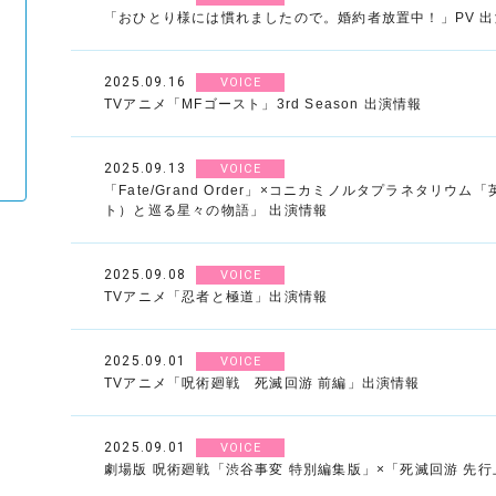
「おひとり様には慣れましたので。婚約者放置中！」PV 
2025.09.16
VOICE
TVアニメ「MFゴースト」3rd Season 出演情報
2025.09.13
VOICE
「Fate/Grand Order」×コニカミノルタプラネタリウ
ト）と巡る星々の物語」 出演情報
2025.09.08
VOICE
TVアニメ「忍者と極道」出演情報
2025.09.01
VOICE
TVアニメ「呪術廻戦 死滅回游 前編」出演情報
2025.09.01
VOICE
劇場版 呪術廻戦「渋谷事変 特別編集版」×「死滅回游 先