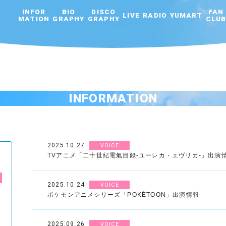
INFOR
BIO
DISCO
FAN
LIVE
RADIO
YUMART
MATION
GRAPHY
GRAPHY
CLU
INFORMATION
2025.10.27
VOICE
TVアニメ「二十世紀電氣目録-ユーレカ・エヴリカ-」出演
2025.10.24
VOICE
ポケモンアニメシリーズ「POKÉTOON」出演情報
2025.09.26
VOICE