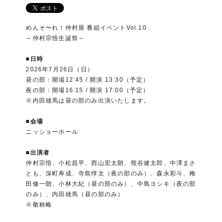
めんそ〜れ！仲村屋 番組イベントVol.10
～仲村宗悟生誕祭～
■日時
2026年7月26日（日）
昼の部：開場12:45 / 開演 13:30（予定）
夜の部：開場16:15 / 開演 17:00（予定）
※内田雄馬は昼の部のみ出演いたします。
■会場
ニッショーホール
■出演者
仲村宗悟、小松昌平、西山宏太朗、熊谷健太郎、中澤まさ
とも、深町寿成、寺島惇太（夜の部のみ）、森永彩斗、梅
田修一朗、小林大紀（昼の部のみ）、中島ヨシキ（夜の部
のみ）、内田雄馬（昼の部のみ）
※敬称略