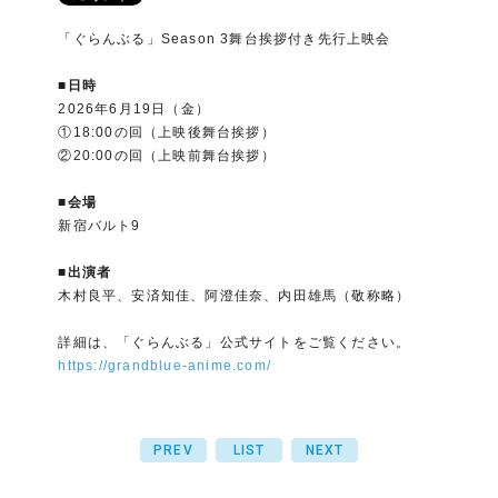
「ぐらんぶる」Season 3舞台挨拶付き先行上映会
■日時
2026年6月19日（金）
①18:00の回（上映後舞台挨拶）
②20:00の回（上映前舞台挨拶）
■会場
新宿バルト9
■出演者
木村良平、安済知佳、阿澄佳奈、内田雄馬（敬称略）
詳細は、「ぐらんぶる」公式サイトをご覧ください。
https://grandblue-anime.com/
PREV
LIST
NEXT